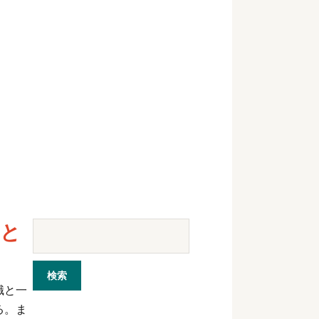
こと
職と一
る。ま