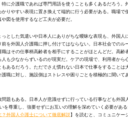
。特に介護職であれば専門用語を使うことも多くあるだろう。
わかりやすい表現に置き換えて端的に行う必要がある。職場で
真や図を使用するなど工夫が必要だ。
ょっとした気遣いや日本人にありがちな曖昧な表現も、外国人
り前を外国人介護職に押し付けてはならない。日本社会でのル
護職はその仕事柄高齢者を相手にすることがほとんどだ。高齢
る人も少なからずいるのが現実だ。ケアの現場で、利用者から
ともあるだろう。ただでさえ慣れない日本で仕事をすることは
介護職に対し、施設側はストレスや困りごとを積極的に聞いて
教問題もある。日本人が意識せずに行っている行事なども外国
互いを尊重し、強要せずにお互いの理解を深めていく必要がある
主？外国人介護士について徹底解説
】を読むと、コミュニケー