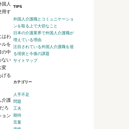
外国人
TIPS
使用す
外国人介護職とコミュニケーショ
ンを取る上で大切なこと
日本の介護業界で外国人介護職が
にはわ
増えている理由
ールを
注目されている外国人介護職を巡
者の中
る現状と今後の課題
心ない
サイトマップ
大変
あげる
カテゴリー
人手不足
人介護
問題
だろ
工夫
ション
期待
言葉
資格